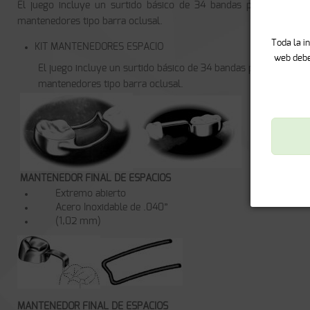
El juego incluye un surtido básico de 34 bandas para molares 
mantenedores tipo barra oclusal.
KIT MANTENEDORES ESPACIO
El juego incluye un surtido básico de 34 bandas para molares 
mantenedores tipo barra oclusal.
MANTENEDOR FINAL DE ESPACIOS
Extremo abierto
Acero Inoxidable de .040”
(1,02 mm)
MANTENEDOR FINAL DE ESPACIOS