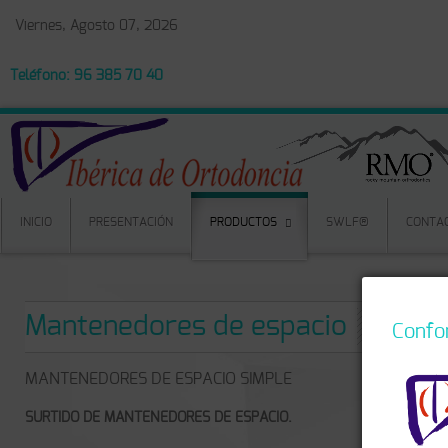
Viernes, Agosto 07, 2026
Teléfono: 96 385 70 40
INICIO
PRESENTACIÓN
PRODUCTOS
SWLF®
CONTA
Mantenedores de espacio
MANTENEDORES DE ESPACIO SIMPLE
SURTIDO DE MANTENEDORES DE ESPACIO.